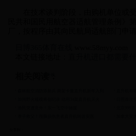
在技术谈判阶段，由购机单位或受
民共和国民用航空器适航管理条例》
厂，按程序由其向民航局适航部门申
日博365体育在线
www.58myy.com
本文链接地址：
直升机进口都需要
相关阅读：
直升机
森林航空消防添新兵 两架卡曼直升机新年入列
直升机有
加州野火规模将创纪录 动用34架直升机灭火
日照首次
渔民突遭意外！东一飞空中驰援
北京999
孝子救父！颅脑损伤患者直升机转送安医
加拿大安
分享到：