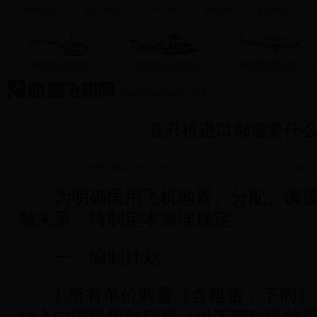
网站首页
购买飞机
二手飞机
飞机导购
航校报名
单发私人直升机
多发私人直升机
单发固定翼飞机
日博365体育在线
>
正文
直升机进口都需要什
日博365体育在线
更新时间：2016-05-24 11:33:04 来源：
为明确民用飞机购置、分配、调拨
顺关系，特制定本管理规定。
一、编制计划
1.所有单位购置（含租赁，下同）