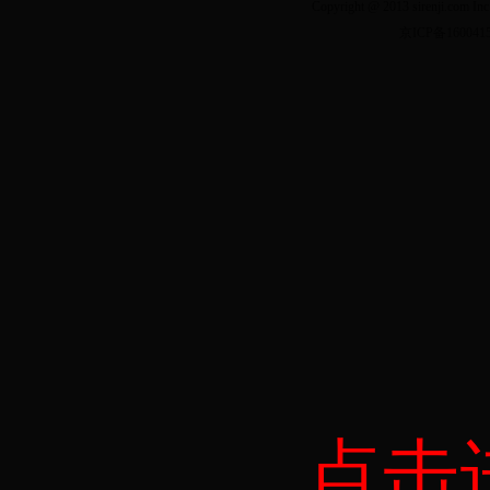
Copyright @ 2013 sirenji.co
京ICP备160041
点击