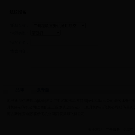
航校报名
*航校名称：
*驾照类型：
*你的姓名：
*留言内容：
品牌
微专题
庞巴迪
|
贝尔
|
赛斯纳
|
蜜蜂
|
波音
|
空中客车
|
湾流
|
罗特威
|
AviaBellanca公司
|
豪客比奇
|
中
升机
|
Avid飞机公司
|
巴西航空工业
|
罗宾逊
|
Dragonfly直升机
|
Vans飞机公司
|
哈飞昌河
|
阿古斯特
|
麦道
|
苏霍伊飞机公司
|
西安凤凰飞机公司
|
关于本站
-
广告服务
-
免责申