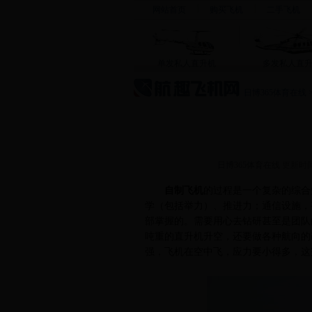
网站首页
购买飞机
二手飞机
单发私人直升机
多发私人直
日博365体育在线
日博365体育在线
更新时间：
自制飞机
的过程是一个复杂的综合
学（包括举力）、推进力；通信设施，
部掌握的。需要用心去钻研甚至是团队
吨重的直升机升空，还要做各种航向的
强，飞机在空中飞，应力要小得多，这