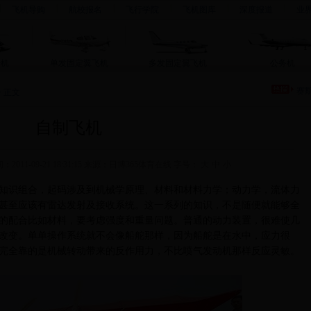
飞机导购
航校报名
飞行学院
飞机图库
深度报道
业
升机
单发固定翼飞机
多发固定翼飞机
公务机
赛
>
正文
自制飞机
2011-09-21 18:31:15 来源：日博365体育在线 字号：
大
中
小
知识组合，起码涉及到机械学原理、材料和材料力学；动力学，流体力
甚至应该有雷达发射及接收系统。这一系列的知识，不是随便就能够全
的配合比如材料，要考虑强度和重量问题。普通的动力装置，很难使几
改变。单单操作系统就不会像船舵那样，因为船舵是在水中，应力很
完全靠的是机械转动带来的反作用力，不比喷气发动机那样反应灵敏。