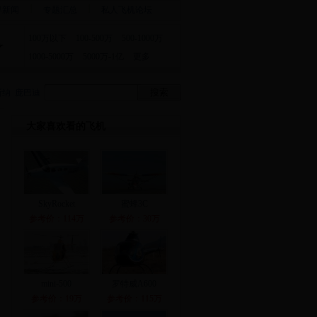
界新闻
专题汇总
私人飞机论坛
100万以下
100-500万
500-1000万
1000-5000万
5000万-1亿
更多
斯纳
庞巴迪
大家喜欢看的飞机
SkyRocket
蜜蜂3C
参考价：114万
参考价：30万
mini-500
罗特威A600
参考价：19万
参考价：115万