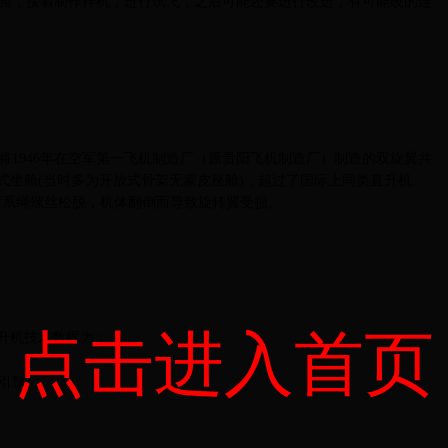
，接着制作样机，进行试飞，之后可能还要进行改进，有可能改的连
946年在空军第一飞机制造厂（原贵阳飞机制造厂）制造的双旋翼共
式坐舱(当时多为开放式骨架无蒙皮座舱)，超过了国际上同类直升机。
时，地面系绳螺丝松脱，机体翻倒而导致旋转翼受损。
点击进入首页
升机技术数据为：
 引擎)，