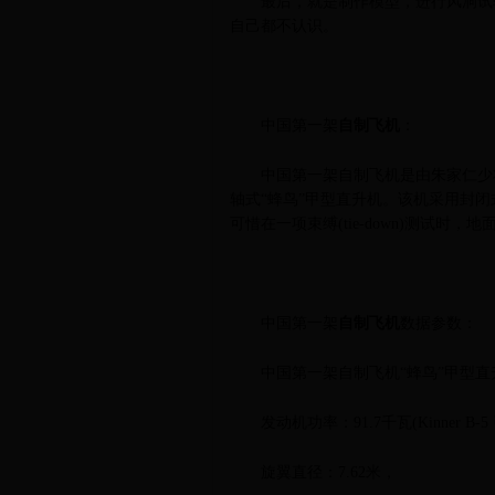
最后，就是制作模型，进行风洞试验
自己都不认识。
中国第一架
自制飞机
：
中国第一架自制飞机是由朱家仁少将1
轴式“蜂鸟”甲型直升机。该机采用封闭
可惜在一项束缚(tie-down)测试
中国第一架
自制飞机
数据参数：
中国第一架自制飞机“蜂鸟”甲型直
发动机功率：91.7千瓦(Kinner B-5
旋翼直径：7.62米，