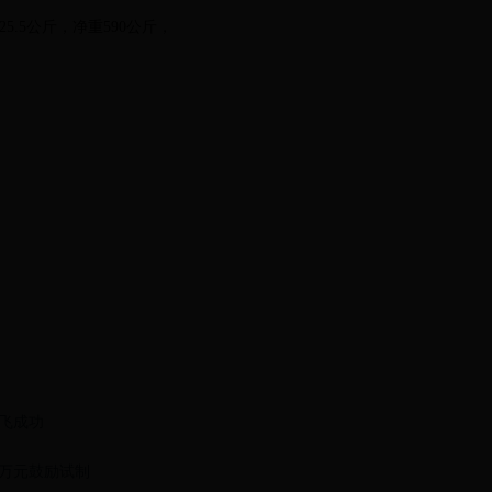
5.5公斤，净重590公斤，
飞成功
万元鼓励试制