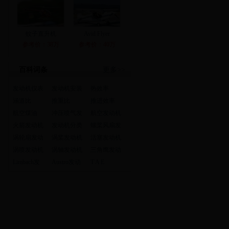
蚊子直升机
Avid Flyer
参考价：38万
参考价：40万
百科词条
更多>>
发动机仪表
发动机安装
热效率
涵道比
推重比
推进效率
航空煤油
冲压喷气发
航空发动机
火箭发动机
发动机分类
螺桨风扇发
涡轮扇发动
涡桨发动机
活塞发动机
涡喷发动机
涡轴发动机
三角鹰发动
Limbach发
Austro发动
T A E