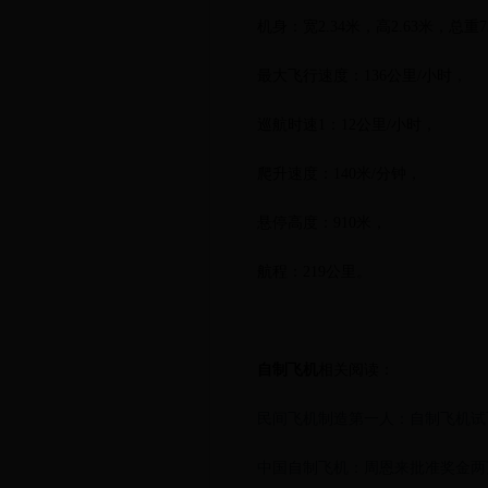
机身：宽2.34米，高2.63米，总重72
最大飞行速度：136公里/小时，
巡航时速1：12公里/小时，
爬升速度：140米/分钟，
悬停高度：910米，
航程：219公里。
自制飞机
相关阅读：
民间飞机制造第一人：自制飞机试
中国自制飞机：周恩来批准奖金两