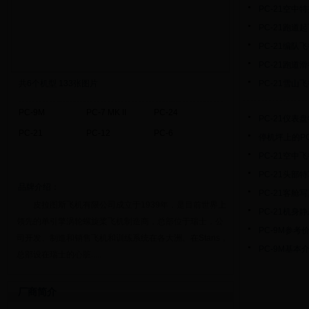
PC-21空中
PC-21跑道
PC-21编队
PC-21跑道
共
6
个机型 133张图片
PC-21雪山
PC-9M
PC-7 MK II
PC-24
PC-21仪表
PC-21
PC-12
PC-6
停机坪上的PC
PC-21空中
PC-21头部
品牌介绍：
PC-21客舱
皮拉图斯飞机有限公司成立于1939年，是目前世界上
PC-21机身
领先的单引擎涡轮螺旋桨飞机制造商，总部位于瑞士，公
PC-9M参考
司开发、制造和销售飞机和训练系统在各大洲。在Stans，
PC-9M基本
总部设在瑞士的心脏.....
厂商简介