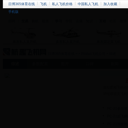
日博365体育在线
飞机
私人飞机价格
中国私人飞机
加入收藏
手机版
招聘
交易
购机
租赁
学习
学院
法规
知识
互动
社区
微博
单发私人直升机
多发私人直升机
单发固定翼飞机
日博365体育在线
>
>
Pilatus飞机公司
> 综述
综述
参数配置
图片
口碑
新闻
皮拉图斯飞机有
涡轮螺旋桨飞机
PC-21参加
PC-21起飞
PC-21驾驶