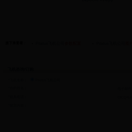
接下来要看：
Pilatus飞机公司
参数配置
Pilatus飞机公司
图
飞机咨询/订购
*飞机名称：
Pilatus飞机公司
*你的姓名：
电子邮件
*联系电话：
OICQ号
*留言内容：