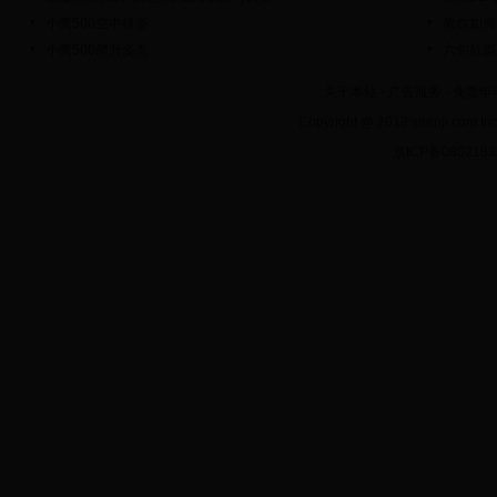
小鹰500空中雄姿
教你如何
小鹰500爬升姿态
六旬欲圆
关于本站
-
广告服务
-
免责申
Copyright @ 2013 sirenji.co
京ICP备080218