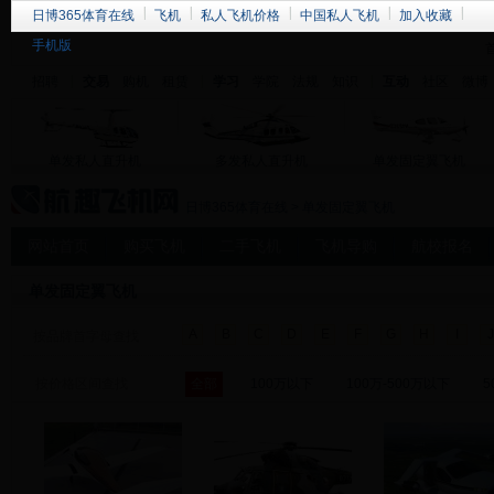
日博365体育在线
飞机
私人飞机价格
中国私人飞机
加入收藏
手机版
招聘
交易
购机
租赁
学习
学院
法规
知识
互动
社区
微博
单发私人直升机
多发私人直升机
单发固定翼飞机
日博365体育在线
>
单发固定翼飞机
网站首页
购买飞机
二手飞机
飞机导购
航校报名
单发固定翼飞机
A
B
C
D
E
F
G
H
I
J
按品牌首字母查找
按价格区间查找
全部
100万以下
100万-500万以下
5