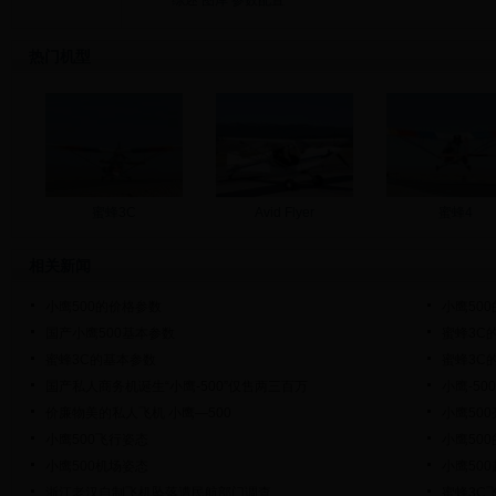
综述
图库
参数配置
热门机型
蜜蜂3C
Avid Flyer
蜜蜂4
相关新闻
小鹰500的价格参数
小鹰50
国产小鹰500基本参数
蜜蜂3C
蜜蜂3C的基本参数
蜜蜂3C
国产私人商务机诞生“小鹰-500”仅售两三百万
小鹰-5
价廉物美的私人飞机 小鹰—500
小鹰50
小鹰500飞行姿态
小鹰50
小鹰500机场姿态
小鹰50
浙江老汉自制飞机坠落遭民航部门调查
蜜蜂3C