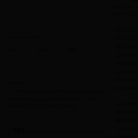
FK-轻型飞机
制造，分别在波
FK14私人
共
3
个机型 20张图片
世界最佳外观
纯手工制作的
FK14
FK12
FK9
飞酷第100架F
FK轻型飞机B
70万FK9
FK-9高清图
品牌介绍：
德国的两栖精灵
FK-轻型飞机一直活跃在民用航空领域，它由B&F飞机
合资公司设计制造，分别在波兰和德国建有工厂，在客户
B&F公司最畅
中有着良好的口碑。波兰是FK-飞机的总部。
FK轻型飞机
德国FK系列
飞酷FK-9轻
厂商简介
飞酷FK-9轻