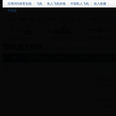
日博365体育在线
飞机
私人飞机价格
中国私人飞机
加入收藏
手机版
招聘
交易
购机
租赁
学习
学院
法规
知识
互动
社区
微博
单发私人直升机
多发私人直升机
单发固定翼飞机
日博365体育在线
>
单发固定翼飞机
>
飞酷
> 综述
综述
参数配置
图片
口碑
新闻
FK-轻型飞机
制造，分别在波
RFK最近庆祝了
捷、飞行平稳、
F