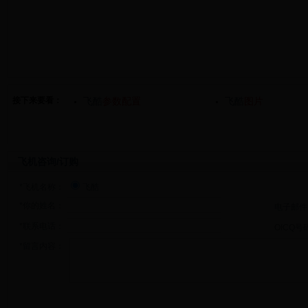
接下来要看：
飞酷
参数配置
飞酷
图片
飞机咨询/订购
*飞机名称：
飞酷
*你的姓名：
电子邮件
*联系电话：
OICQ号
*留言内容：