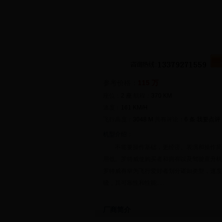
参考价格：
115 万
座位：
2 座
航程：
370 KM
速度：
161 KM/H
飞行高度：
3048 M
共有评论：
6 条
我要点评
机型介绍：
不需要操作基础，更经济。表演和操作简
用低。罗特威使购买者和拥有以及驾驶直升机
罗特威有幸为飞行爱好者划分诸如类型，速度
级，其可靠性和性能.....
厂商简介