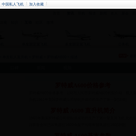
中国私人飞机
加入收藏
首页
资讯
导购
报道
新闻
名人
展会
百
法规
知识
互动
社区
微博
升机
单发固定翼飞机
多发固定翼飞机
公务机
赛
>
单发私人直升机
>
罗特威
>
罗特威A600
> 综述
口碑
新闻
视频
罗特威A600价格参考
罗特威A600价格参考：150万人民币罗特威A600机型介绍：载人
升机1961年美国罗特威公司研制并成功的生产了第一架[详细]
罗特威 A600 直升机简介
1961年美国罗特威公司研制并成功的生产了第一架直升飞机,此机
目前在全球已出售超过1600余架平均每年销售超过160[详细]
罗特威 A600基本参数