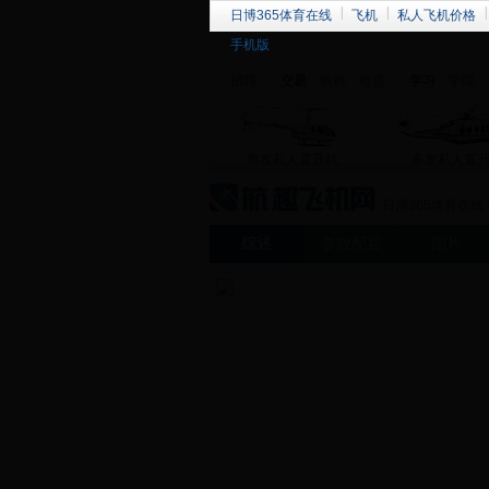
日博365体育在线
飞机
私人飞机价格
手机版
招聘
交易
购机
租赁
学习
学院
单发私人直升机
多发私人直
日博365体育在线
综述
参数配置
图片