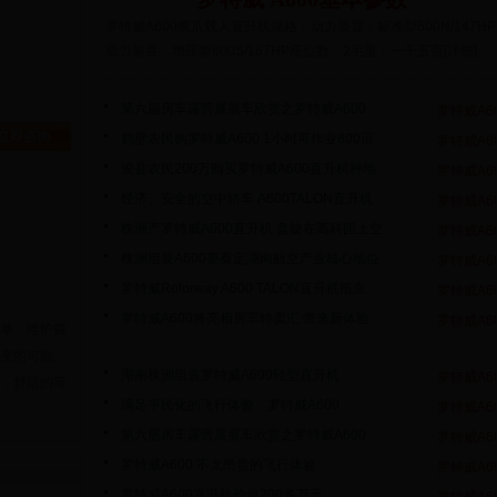
罗特威A600鹰爪载人直升机规格：动力装置：标准型600N/147HP
动力装置：增压型600S/167HP座位数：2毛重：一千五百[详细]
第六届房车露营展展车欣赏之罗特威A600
罗特威A6
立即咨询
鹤壁农民购罗特威A600 1小时可作业800亩
罗特威A6
浚县农民200万购买罗特威A600直升机种地
罗特威A6
经济、安全的空中轿车 A600TALON直升机
罗特威A6
株洲产罗特威A600直升机 盘旋在高科园上空
罗特威A6
株洲组装A600要奠定湖南航空产业核心地位
罗特威A6
罗特威Rotorway A600 TALON直升机抵京
罗特威A6
罗特威A600将亮相房车特卖汇 带来新体验
罗特威A6
单，维护费
变的可能。
湖南株洲组装罗特威A600轻型直升机
罗特威A6
，舒适的等
满足平民化的飞行体验：罗特威A600
罗特威A6
第六届房车露营展展车欣赏之罗特威A600
罗特威A6
罗特威A600 不太昂贵的飞行体验
罗特威A6
罗特威A600直升机价值200多万元