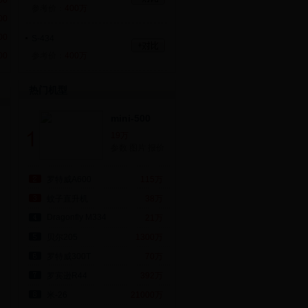
00
参考价：
400万
00
00
S-434
00
参考价：
400万
罗宾逊R44
热门机型
参考价：
392万
mini-500
19万
参数
图片
报价
罗特威A600
115万
蚊子直升机
38万
Dragonfly M334
21万
贝尔205
1300万
罗特威300T
70万
罗宾逊R44
392万
米-26
21000万