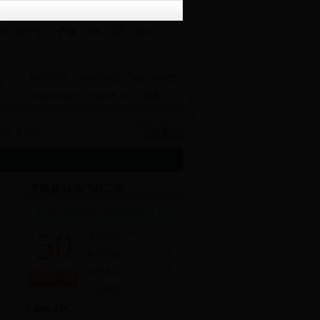
科
微专题
产品
价格
图库
航校
100万以下
100-500万
500-1000万
1000-5000万
5000万-1亿
更多
对
比
<<
斯纳
庞巴迪
罗特威A600飞机口碑
本飞机在同级别飞机口碑中排名 17
直
50
0
随便看看
0
有点兴趣
0
强烈关注
型
0
计划购买
编辑点评