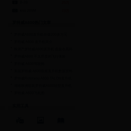
B-2B
25万
kiss 209M
73万
罗特威A600热门文章
罗特威A600直升机价值200多万元
罗特威 A600 直升机简介
株洲产罗特威A600直升机 盘旋在高科
罗特威A600 不太昂贵的飞行体验
罗特威 A600驾驶舱
美国罗特威 A600双座直升机数据资料
罗特威Rotorway A600 TALON直升机
抵
湖南株洲组装罗特威A600轻型直升机
罗特威 A600飞机图
实用工具