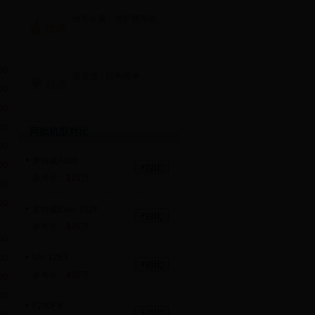
物美价廉，维护费用低
00
速度慢，结构简单
00
00
00
同款机型对比
00
罗特威A600
00
参考价：
115万
00
00
罗特威Exec 162F
参考价：
120万
00
UH-12E3
00
参考价：
450万
00
00
F280FX