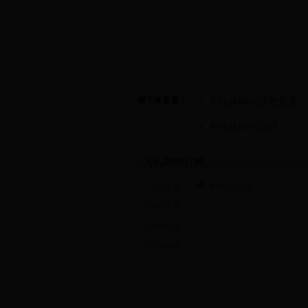
接下来要看：
罗特威A600
参数配置
罗特威A600
报价
飞机咨询/订购
*飞机名称：
罗特威A600
*你的姓名：
*联系电话：
*留言内容：