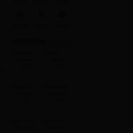
机型对比
图片对比
购机流程
移动应用
购机计算
在线购买
大家喜欢看的飞机
SkyRocket
蜜蜂3C
114万
30万
mini-500
罗特威A600
19万
115万
Avid Flyer
蚊子直升机