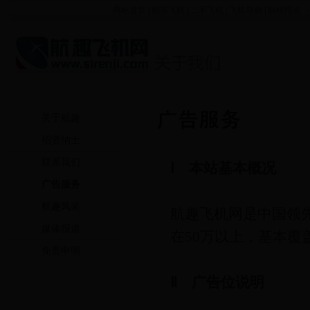
网站首页
|
购买飞机
|
二手飞机
|
飞机导购
|
航校报名
|
·
关于航趣
·
招贤纳士
·
联系我们
Ⅰ 本站基本概况
·
广告服务
·
航趣风采
航趣飞机网是中国领
·
媒体报道
在50万以上，基本覆
·
免责申明
Ⅱ 广告位说明