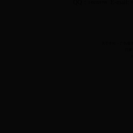
QQ：
E-mail:
关于本站
-
广告服
日博
京