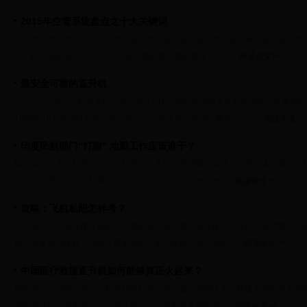
2015年空管系统盘点之十大关键词
民航局空管局党委班子提出的八条思路：安全是基础，发展是要务，服务是使命
心，队伍是根本。经过2015年的实践落实，成效初显。20....
阅读全文>>
最安全可靠的直升机
贝尔206直升机是美国贝尔公司在OH－4A轻型观察直升机的基础上发展的轻型
1966年10月取得联邦航空局适航证。这种直升机可用于载客、运....
阅读全文>>
印度民航部门“打架” 地勤工作应该谁干？
据报道，印度民航局提出允许航空公司各自运营地勤。知情人士称，该提案已经获
正抗议。图：印度民航局的提议之前也遭到印度内政部的....
阅读全文>>
攻略：飞机私照怎样考？
私照飞行员就像开私家车的驾驶员，基本要求是身体可以保证安全驾驶。运输
机，需要多项体检，以保证乘客安全。至于特技或者空军的....
阅读全文>>
中国医疗救援直升机如何能够真正火起来？
据报道，中国航空学会《航空知识》杂志副主编王亚楠认为，救援直升机对于国
救援直升机按照美国的一个统计数字，现在美国大概每年....
阅读全文>>