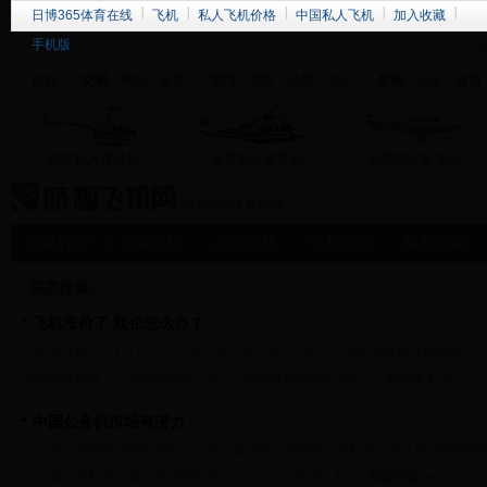
日博365体育在线
飞机
私人飞机价格
中国私人飞机
加入收藏
手机版
招聘
交易
购机
租赁
学习
学院
法规
知识
互动
社区
微博
单发私人直升机
多发私人直升机
单发固定翼飞机
日博365体育在线
网站首页
购买飞机
二手飞机
飞机导购
航校报名
深度报道
飞机涨价了 航企怎么办？
飞机要涨价了。1月12日，空客公司宣布，自2016年1月起将空客所有机型的平
业的快速发展，运力增长将成为常态，而国际市场的原油价....
阅读全文>>
中国公务机市场有潜力
民生金融租赁股份有限公司副总裁乔凯在第四届中国航空金融发展(东疆)国际
在本届中国航空金融发展(东疆)国际论坛发言，我谨代表....
阅读全文>>