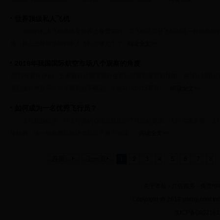
世界顶级私人飞机
美国的私人飞机市场是世界上最繁荣的，买飞机还是开飞机都是一件很简单的
场。那么全球最顶级的私人飞机是哪几个？
阅读全文>>
2016年我国国际航空市场八个观察的角度
2016年新年伊始，世界银行持续下调对世界经济形势复苏的预期，并预计我国
强烈波动亦显示出经济形势的不稳定。笔者在《2015新开....
阅读全文>>
如何成为一名优秀飞行员？
飞行职业特点，对飞行员的心理品质提出了特定的要求。飞行实践表明，飞行
性结构，这一结构概括地讲包括以下两个方面：
阅读全文>>
首页
上一页
1
2
3
4
5
6
7
8
关于本站
-
广告服务
-
免责申
Copyright @ 2013 sirenji.co
京ICP备080218