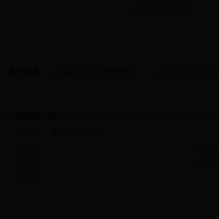
WnydzSgJNdfAh
接下来要看：
石家庄飞机公司
参数配置
石家庄飞机公司
图
飞机咨询/订购
*飞机名称：
石家庄飞机公司
*你的姓名：
电子邮件
*联系电话：
OICQ号
*留言内容：