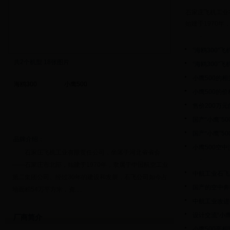
石家庄飞机工业
始建于1970年
“海鸥300”
共
2
个机型 18张图片
“海鸥300”
小鹰500的
海鸥300
小鹰500
小鹰500的
售价200万
国产“小鹰”5
国产“小鹰”5
品牌介绍：
小鹰500空
石家庄飞机工业有限责任公司，坐落于河北省省会
——石家庄市北部，始建于1970年，隶属于中国航空工业
中航工业石飞
第二集团公司。经过30年的建设和发展，石飞公司如今占
国产的空中奔
地面积54万平方米，资.....
中航工业改进
设计交流“小
厂商简介
小鹰500亮