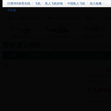
日博365体育在线
飞机
私人飞机价格
中国私人飞机
加入收藏
手机版
招聘
交易
购机
租赁
学习
学院
法规
知识
互动
社区
微博
单发私人直升机
多发私人直升机
单发固定翼飞机
日博365体育在线
>
单发固定翼飞机
>
石家庄飞机公
综述
参数配置
图片
口碑
新闻
石家庄飞机工业
始建于1970年
石飞成华北
国内首款具有自
晚报》报道，从