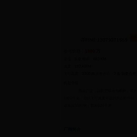
参考价格：
1800 万
座位：
5 座
航程：
683 KM
速度：
182 KM/H
飞行高度：
3300 M
共有评论：
2 条
我要点评
机型介绍：
用途广泛，以航空煤油为燃料，最大
1800千克，最快飞行速度可达260公里/小
达海拔5500米，航程624千米。
厂商简介