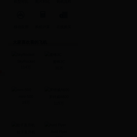
机型对比
图片对比
购机流程
移动应用
购机计算
在线购买
大家喜欢看的飞机
SkyRocket
蜜蜂3C
114万
30万
mini-500
罗特威A600
19万
115万
Avid Flyer
蚊子直升机