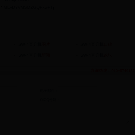
MEvDYVMSMZGQFxwFTj
SW-4直升机
图片
SW-4直升机
口碑
SW-4直升机
新闻
SW-4直升机
论坛
电子邮件：
OICQ号码：