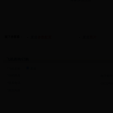
接下来要看：
麦道
参数配置
麦道
图片
飞机咨询/订购
*飞机名称：
麦道
*你的姓名：
电子邮件
*联系电话：
OICQ号
*留言内容：