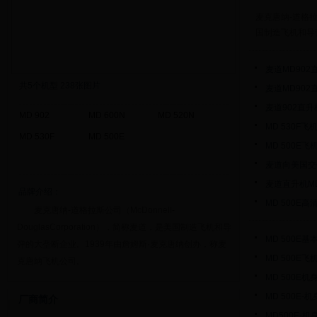
麦克唐纳-道格拉斯公
国制造飞机和导弹
麦道MD90
共
5
个机型 238张图片
麦道MD90
麦道902直
MD 902
MD 600N
MD 520N
MD 530F
MD 530F
MD 500E
MD 500E
麦道向美国交
麦道直升机MD
品牌介绍：
MD 500E高
麦克唐纳-道格拉斯公司‍（McDonnell-
DouglasCorporation），简称麦道，是美国制造飞机和导
MD 500E
弹的大垄断企业。1939年由詹姆斯·麦克唐纳创办，称麦
MD 500E
克唐纳飞机公司。
MD 500E
MD 500E-
厂商简介
MD500E-机