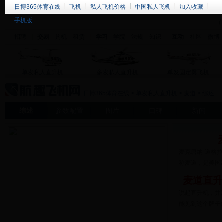
日博365体育在线
飞机
私人飞机价格
中国私人飞机
加入收藏
手机版
招聘
交易
购机
租赁
学习
学院
法规
知识
互动
社区
微博
单发私人直升机
多发私人直升机
单发固定翼飞机
日博365体育在线
>
单发私人直升机
>
麦道
> 综述
综述
参数配置
图片
口碑
新闻
麦克唐纳-道格拉斯公
称麦道，是美国制
麦道直
说起直升机，并
能见到这个牌子