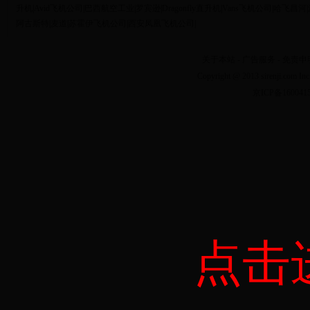
升机
|
Avid飞机公司
|
巴西航空工业
|
罗宾逊
|
Dragonfly直升机
|
Vans飞机公司
|
哈飞昌河
|
阿古斯特
|
麦道
|
苏霍伊飞机公司
|
西安凤凰飞机公司
|
关于本站
-
广告服务
-
免责申
Copyright @ 2013 sirenji.co
京ICP备160041
点击