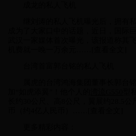
成龙的私人飞机
继刘涛的私人飞机曝光后，拥有私
成为了大家口中的话题，近日，国际巨
武汉一家媒体首次曝光，该报道称其飞机
机费就一晚一万余元……[查看全文]
台湾首富郭台铭的私人飞机
属虎的台湾鸿海集团董事长郭台铭
加“如虎添翼”！他个人的
湾流G550
型
长约30公尺、高8公尺，翼展约28.5
币（约4亿人民币）……[查看全文]
更多精彩内容：