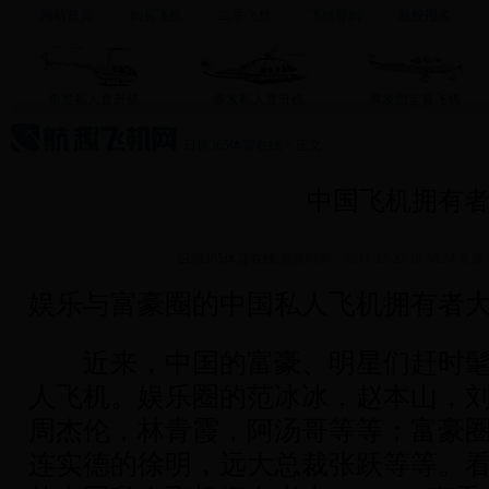
网站首页
购买飞机
二手飞机
飞机导购
航校报名
单发私人直升机
多发私人直升机
单发固定翼飞机
日博365体育在线
>
正文
中国飞机拥有
日博365体育在线
更新时间：2011-12-22 16:58:24
娱乐与富豪圈的中国私人飞机拥有者大
近来，中国的富豪、明星们赶时髦
人飞机。娱乐圈的范冰冰，赵本山，
周杰伦，林青霞，阿汤哥等等；富豪
连实德的徐明，远大总裁张跃等等。