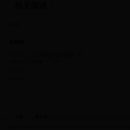
相关阅读：
分享到：
航校报名
*航校名称：
*驾照类型：
*你的姓名：
*留言内容：
品牌
微专题
庞巴迪
|
贝尔
|
赛斯纳
|
蜜蜂
|
波音
|
空中客车
|
湾流
|
罗特威
|
AviaBellanca公司
|
豪客比奇
|
中