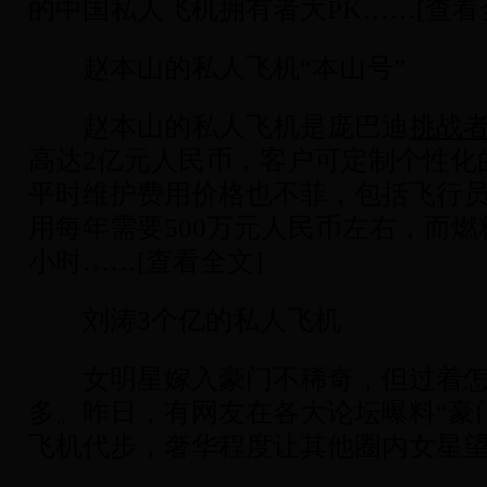
的中国私人飞机拥有者大PK……[查看
赵本山的私人飞机“本山号”
赵本山的私人飞机是庞巴迪
挑战者
高达2亿元人民币，客户可定制个性化
平时维护费用价格也不菲，包括飞行
用每年需要500万元人民币左右，而燃料
小时……[查看全文]
刘涛3个亿的私人飞机
女明星嫁入豪门不稀奇，但过着怎
多。昨日，有网友在各大论坛曝料“豪
飞机代步，奢华程度让其他圈内女星望