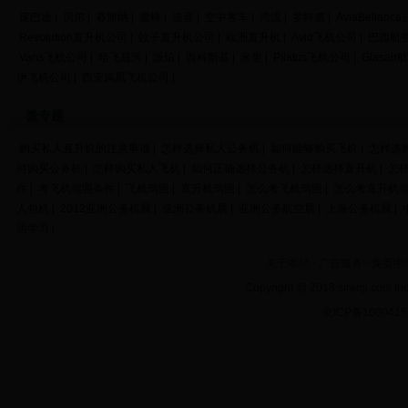
庞巴迪
|
贝尔
|
赛斯纳
|
蜜蜂
|
波音
|
空中客车
|
湾流
|
罗特威
|
AviaBellanc
Revolution直升机公司
|
蚊子直升机公司
|
欧洲直升机
|
Avid飞机公司
|
巴西航
Vans飞机公司
|
哈飞昌河
|
派珀
|
西科斯基
|
米里
|
Pilatus飞机公司
|
Glasair
伊飞机公司
|
西安凤凰飞机公司
|
微专题
购买私人直升机的注意事项
|
怎样选择私人公务机
|
如何能够购买飞机
|
怎样选
何购买公务机
|
怎样购买私人飞机
|
如何正确选择公务机
|
怎样选择直升机
|
怎
件
|
考飞机驾照条件
|
飞机驾照
|
直升机驾照
|
怎么考飞机驾照
|
怎么考直升机
人包机
|
2012亚洲公务机展
|
亚洲公务机展
|
亚洲公务航空展
|
上海公务机展
|
照学习
|
关于本站
-
广告服务
-
免责申
Copyright @ 2013 sirenji.co
京ICP备160041