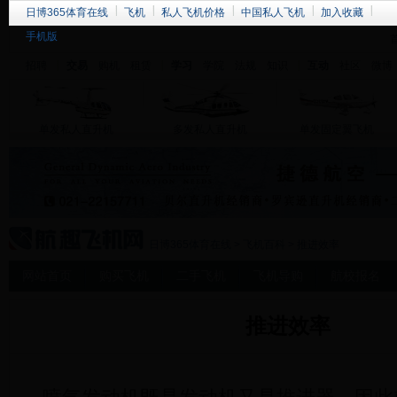
日博365体育在线
飞机
私人飞机价格
中国私人飞机
加入收藏
手机版
招聘
交易
购机
租赁
学习
学院
法规
知识
互动
社区
微博
单发私人直升机
多发私人直升机
单发固定翼飞机
日博365体育在线
>
飞机百科
> 推进效率
网站首页
购买飞机
二手飞机
飞机导购
航校报名
推进效率