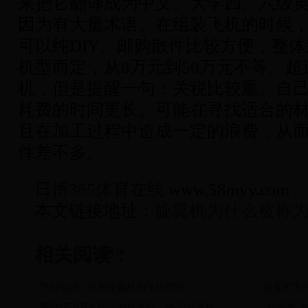
来把它翻译成为中文。大学四、六级
因为有大量术语。在组装飞机的时候
可以纯DIY。邮购散件比较方便，整
机型而定，从8万元到50万元不等。超
机，但是提醒一句：关税比较重。自
耗费的时间更长。可能在寻找适合的
且在加工过程中造成一定的浪费，从
件差不多。
日博365体育在线
www.58myy.com
本文链接地址：
旋翼机为什么被称
相关阅读：
旋翼机
飞行知识：浅析旋翼机的飞行原理
旋翼机飞
售价仅70万人民币的旋翼机：M-22旋翼机
“松雀鹰”