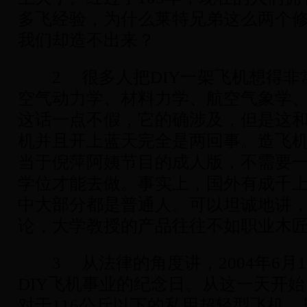
多飞经验，为什么莱特兄弟这么两个
我们却造不出来？
2 很多人把DIY一架飞机想得非
空气动力学、材料力学、航空气象学
这话一点不假，它的确涉及，但是这
机并且开上蓝天完全是两回事。造飞
当于倪萍阿姨节目的成人版，不需要
学位才能去做。事实上，国外有成千上
中大部分都是普通人。可以坦诚地讲，
论，大学教授的产品往往不如职业木
3 从法律的角度讲，2004年6月
DIY飞机事业的纪念日。从这一天开
对于116公斤以下的私用超轻型飞机