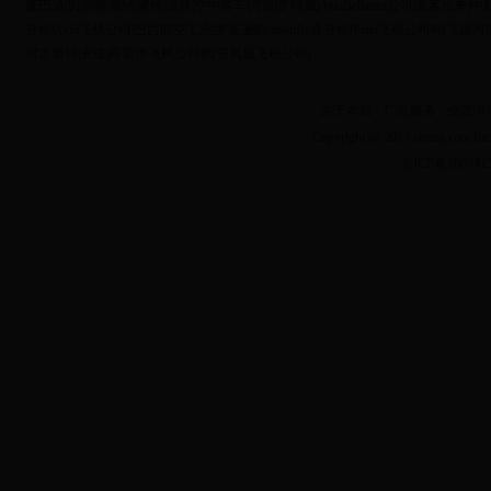
庞巴迪
|
贝尔
|
赛斯纳
|
蜜蜂
|
波音
|
空中客车
|
湾流
|
罗特威
|
AviaBellanca公司
|
豪客比奇
|
中
升机
|
Avid飞机公司
|
巴西航空工业
|
罗宾逊
|
Dragonfly直升机
|
Vans飞机公司
|
哈飞昌河
|
阿古斯特
|
麦道
|
苏霍伊飞机公司
|
西安凤凰飞机公司
|
关于本站
-
广告服务
-
免责申
Copyright @ 2013 sirenji.co
京ICP备160041