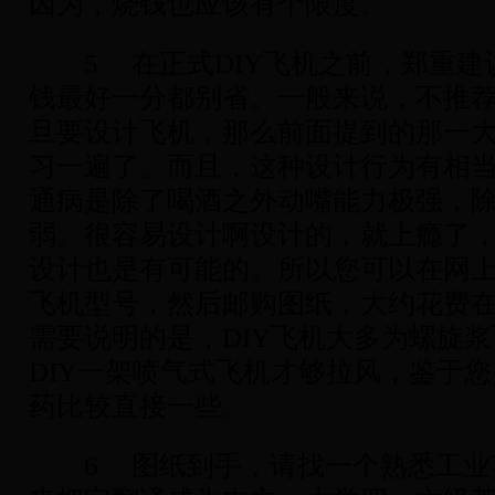
因为，烧钱也应该有个限度。
5 在正式DIY飞机之前，郑重建
钱最好一分都别省。一般来说，不推
旦要设计飞机，那么前面提到的那一大
习一遍了。而且，这种设计行为有相当大
通病是除了喝酒之外动嘴能力极强，除
弱。很容易设计啊设计的，就上瘾了
设计也是有可能的。所以您可以在网
飞机型号，然后邮购图纸，大约花费在10
需要说明的是，DIY飞机大多为螺旋
DIY一架喷气式飞机才够拉风，鉴于
药比较直接一些。
6 图纸到手，请找一个熟悉工业