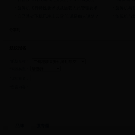
旋翼机飞行特性要求以及运载人员管理要求
旋翼机与
自己造架飞机已冲上云霄 谁说是痴人说梦？
旋翼机与
分享到：
航校报名
*航校名称：
*驾照类型：
*你的姓名：
*留言内容：
品牌
微专题