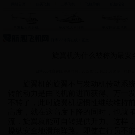
网站首页
购买飞机
二手飞机
飞机导购
航校报名
单发私人直升机
多发私人直升机
单发固定翼飞机
日博365体育在线
>
正文
旋翼机为什么被称为最安
日博365体育在线
更新时间：2015-07-12 16:11:56 来源：
旋翼机的旋翼不与发动机传动系统
转的动力是由飞机前进而获得。万一
不转了，此时旋翼机据惯性继续维持
高度，就在这高度下降的同时，也就 
流，旋翼就能可自转提供升力。这样
操纵安全地滑翔降路。即使在行员不