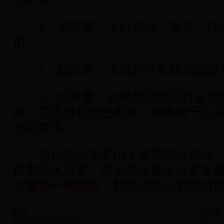
元
不等；
2、调机费：飞机前往（离开）任
用；
3、起降费：飞机在任务机场起降
4、过夜费：如果预定的是往返包
夜，需支付机场过夜费，每晚数千元
此项费用）
包机总价主要由上述四部分组成。
楼贵宾休息室，现场接送搬运行李等
少
提前一周预定
，航线或机场繁忙城
机型
座位数
波音
BBJ
27
点击查看图片