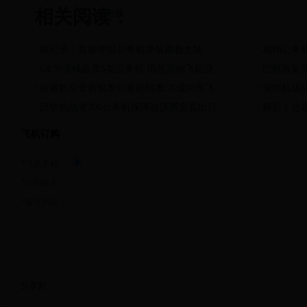
相关阅读：
公务机
破纪录！首架中国公务机降落南极大陆
麗翔公务
GE为省钱欲卖5架公务机 消息震动飞机业
巴航首架墨
达索航空全新双发公务机猎鹰5X成功首飞
深圳机场
汉华挑战者300公务机保障达沃斯贵宾出行
精彩！达
飞机订购
*飞机名称：
*你的姓名：
*留言内容：
分享到：