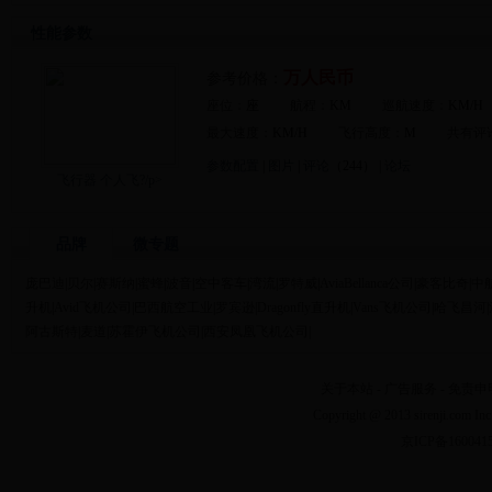
性能参数
万人民币
参考价格：
座位：
座
航程：
KM
巡航速度：
KM/H
最大速度：
KM/H
飞行高度：
M
共有评
参数配置
|
图片
|
评论
（244） |
论坛
飞行器 个人飞?/p>
品牌
微专题
庞巴迪
|
贝尔
|
赛斯纳
|
蜜蜂
|
波音
|
空中客车
|
湾流
|
罗特威
|
AviaBellanca公司
|
豪客比奇
|
中
升机
|
Avid飞机公司
|
巴西航空工业
|
罗宾逊
|
Dragonfly直升机
|
Vans飞机公司
|
哈飞昌河
|
阿古斯特
|
麦道
|
苏霍伊飞机公司
|
西安凤凰飞机公司
|
关于本站
-
广告服务
-
免责申
Copyright @ 2013 sirenji.co
京ICP备160041