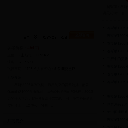
制造商：赛斯纳
美元/小时 仓 
赛斯纳T20
立即咨询
赛斯纳T20
赛斯纳T20
参考价格：
494 万
赛斯纳T20
座位：
5 座
航程：
1172 KM
飞行中的赛斯纳
速度：
321 KM/H
赛斯纳T206
飞行高度：
4785 M
共有评论：
5 条
我要点评
赛斯纳T206
机型介绍：
赛斯纳T206
赛斯纳206系列飞机，通用航空的普遍选择…配备
GarminG1000航电配置，结合轻松舒缓的驾驶杆，300马
赛斯纳T206
力的强大动力，爬升速度高于333米/小时，坐在舒适的真
体育局买了架赛
皮座椅上，以270公里/小时.....
新中国通用航
赛斯纳T20
厂商简介
赛斯纳T206