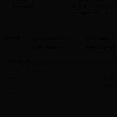
My evaluation
我很想买，但不懂如何办理
ytmlGjgomuaZfROUeZX
接下来要看：
赛斯纳T206H
参数配置
赛斯纳T206H
图片
赛斯纳T206H
报价
赛斯纳T206H
新闻
飞机咨询/订购
*飞机名称：
赛斯纳T206H
*你的姓名：
电子邮件
*联系电话：
OICQ号
*留言内容：