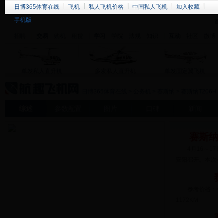
日博365体育在线
飞机
私人飞机价格
中国私人飞机
加入收藏
手机版
招聘
交易
购机
租赁
学习
学院
法规
知识
互动
社区
微博
单发私人直升机
多发私人直升机
单发固定翼飞机
日博365体育在线
>
公务机
>
赛斯纳
>
赛斯纳T206H
综述
参数配置
图片
口碑
新闻
赛斯纳
4月16～17
安阳召开。本次
参考价格：4
1172KM 速