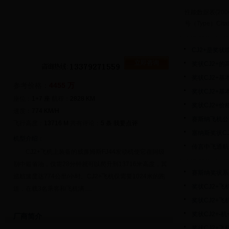
性能数据表(2006
号（Type）Cit
CJ2+是奖
立即咨询
奖状CJ2+的
奖状CJ2+基
参考价格：
4455 万
奖状CJ2+基
座位：
1+7 座
航程：
2828 KM
奖状CJ2+价
速度：
774 KM/H
赛斯纳飞机公
飞行高度：
13716 M
共有评论：
5 条
我要点评
塞纳斯奖状C
机型介绍：
传言中飞通航
CJ2+飞机上装备的威廉姆斯FJ44发动机使它在同级
别中最省油，仅需28分钟就可以爬升到13716米高度，其
赛斯纳奖状系
巡航速度达774公里/小时。CJ2+飞机仅需要1024米的跑
奖状CJ2+飞
道，在载3名乘客和飞机满.....
奖状CJ2+飞
奖状CJ2+-机
厂商简介
奖状CJ2+飞