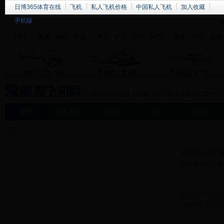
日博365体育在线
飞机
私人飞机价格
中国私人飞机
加入收藏
手机版
招聘
交易
购机
租赁
学习
学院
法规
知识
互动
社区
微博
单发私人直升机
多发私人直升机
单发固定翼飞机
日博365体育在线
>
公务机
>
赛斯纳
>
奖状CJ2+
> 
综述
参数配置
图片
口碑
新闻
奖状CJ2+价格
状系列飞机-CJ2
奖状系列飞机-CJ
动机使它在同级别