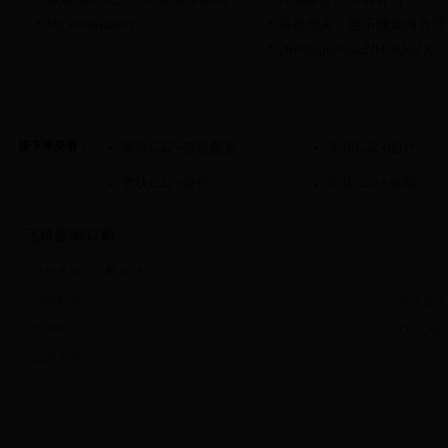
My evaluation
我很想买，但不懂如何办理
ytmlGjgomuaZfROUeZX
接下来要看：
奖状CJ2+
参数配置
奖状CJ2+
图片
奖状CJ2+
报价
奖状CJ2+
新闻
飞机咨询/订购
*飞机名称：
奖状CJ2+
*你的姓名：
电子邮件
*联系电话：
OICQ号
*留言内容：