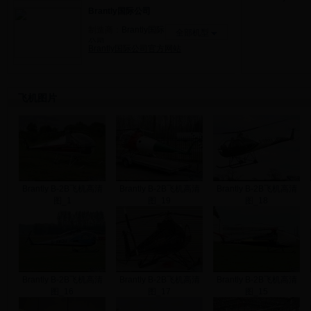
Brantly国际公司
制造商：
Brantly国际
全部机型
公司
Brantly国际公司官方网站
飞机图片
Brantly B-2B飞机高清
Brantly B-2B飞机高清
Brantly B-2B飞机高清
图_1
图_19
图_18
Brantly B-2B飞机高清
Brantly B-2B飞机高清
Brantly B-2B飞机高清
图_16
图_17
图_15