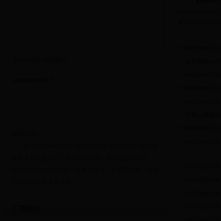
Heli-Spor
着名设计师AUG
HeliSport 
共
1
个机型 30张图片
美女驾驶HeliSp
HeliSport 
Helisport CH-7
HeliSport 
HeliSport 
在雪山降落的Hel
HeliSport 
品牌介绍：
HeliSport 
意大利的HeliSport飞机制造企业生产的CH-7系列超
轻型直升机是基于一种单座的设计。最初是由阿根廷
HeliSport 
AugustoCicaré的设计，后来发展成一个串联双座，但它
HeliSport 
仍然在生产和大量售出。
HeliSport
HeliSport 
厂商简介
HeliSport 