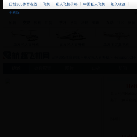
日博365体育在线
飞机
私人飞机价格
中国私人飞机
加入收藏
手机版
招聘
交易
购机
租赁
学习
学院
法规
知识
互动
社区
微博
单发私人直升机
多发私人直升机
单发固定翼飞机
日博365体育在线
>
单发私人直升机
>
Helisport CH-
综述
参数配置
图片
口碑
新闻
He
意大利的Heli
基于一种单座的设计
[详细]
Hel