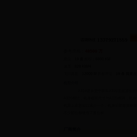
参考价格：
48500 万
座位：
19 座
航程：
6800 KM
速度：
828 KM/H
飞行高度：
12000 M
共有评论：
19 条
我要点
机型介绍：
A319是从空中客车A320直接派生
A320相比，机身截面尺寸与A320相同，机身短
机翼上应急出口减少一个，机身后部散货舱取
不少部位都使用了复合材.....
厂商简介