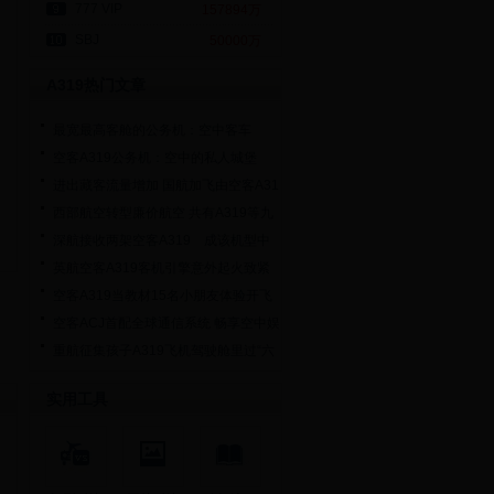
777 VIP
157894万
SBJ
50000万
A319热门文章
最宽最高客舱的公务机：空中客车
A319
空客A319公务机：空中的私人城堡
进出藏客流量增加 国航加飞由空客A31
西部航空转型廉价航空 共有A319等九
深航接收两架空客A319 成该机型中
国
英航空客A319客机引擎意外起火致紧
急
空客A319当教材15名小朋友体验开飞
机
空客ACJ首配全球通信系统 畅享空中娱
重航征集孩子A319飞机驾驶舱里过“六
实用工具