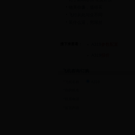
物美价廉，值得买
飞行从此与众不同
装什么逼，穷屌丝
接下来要看：
A319
参数配置
A319
报价
飞机咨询/订购
*飞机名称：
A319
*你的姓名：
*联系电话：
*留言内容：