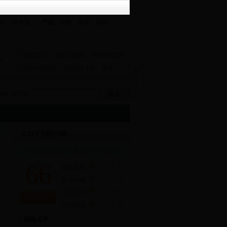
科
微专题
产品
价格
图库
航校
100万以下
100-500万
500-1000万
1000-5000万
5000万-1亿
更多
对
比
<<
斯纳
庞巴迪
A319飞机口碑
本飞机在同级别飞机口碑中排名 87
66
0
随便看看
0
有点兴趣
0
强烈关注
0
计划购买
编辑点评