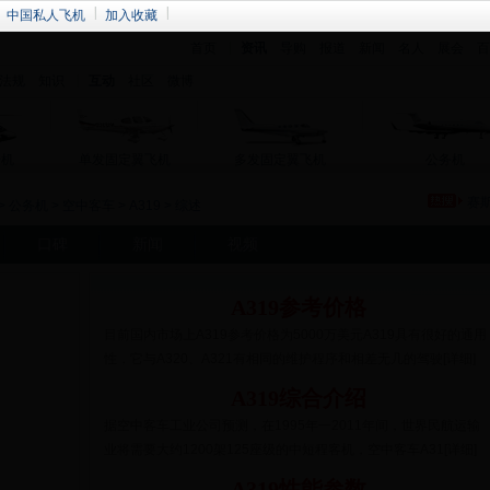
中国私人飞机
加入收藏
首页
资讯
导购
报道
新闻
名人
展会
百
法规
知识
互动
社区
微博
升机
单发固定翼飞机
多发固定翼飞机
公务机
赛
>
公务机
>
空中客车
>
A319
> 综述
口碑
新闻
视频
A319参考价格
目前国内市场上A319参考价格为5000万美元A319具有很好的通用
性，它与A320、A321有相同的维护程序和相差无几的驾驶[详细]
A319综合介绍
据空中客车工业公司预测，在1995年一2011年间，世界民航运输
业将需要大约1200架125座级的中短程客机，空中客车A31[详细]
A319性能参数