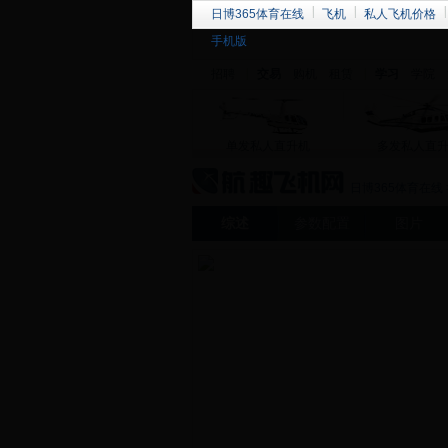
日博365体育在线
飞机
私人飞机价格
手机版
招聘
交易
购机
租赁
学习
学院
单发私人直升机
多发私人直
日博365体育在线
综述
参数配置
图片