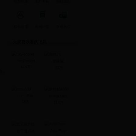
机型对比
图片对比
购机流程
移动应用
购机计算
在线购买
大家喜欢看的飞机
SkyRocket
蜜蜂3C
114万
30万
mini-500
罗特威A600
19万
115万
Avid Flyer
蚊子直升机