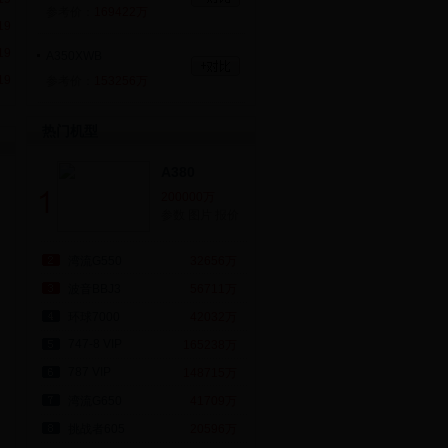
参考价：
169422万
19
19
A350XWB
19
参考价：
153256万
A380
热门机型
参考价：
200000万
A380
A330/A340
200000万
参数
图片
报价
参考价：
169422万
湾流G550
32656万
A340
参考价：
168129万
波音BBJ3
56711万
环球7000
42032万
747-8 VIP
747-8 VIP
165238万
参考价：
165238万
787 VIP
148715万
湾流G650
41709万
挑战者605
20596万