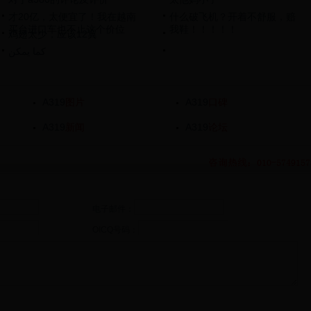
才20亿，太便宜了！我在越南
什么破飞机？开着不舒服，赔
买台进口车也不止这个价位
我鞋！！！！！
鸡翅太少，应该12翼
كما يمكن
A319
图片
A319
口碑
A319
新闻
A319
论坛
电子邮件：
OICQ号码：