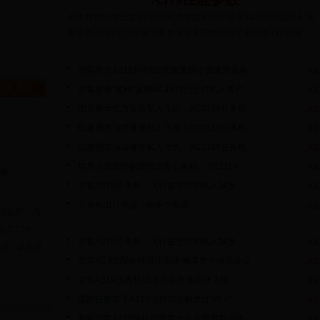
基本数据机身长度33.84米机身宽度3.96米翼展34.09米机高11.76
米客舱长度23.77米最大客舱宽度3.70米两级客舱座数12[详细]
空客将为A319和A320安装翼梢小翼改造设备
A3
立即咨询
空客装备“鲨鳍”翼梢ACJ319已交付私人客户
A3
图赏奢华亿万富翁私人飞机：ACJ319公务机
A3
航趣图赏顶级奢华私人飞机：ACJ319公务机
A3
航趣图赏顶级奢华私人飞机：ACJ319公务机
A3
世界上最安静的现役空客公务机：ACJ319
A3
评
空客A319公务机：飞行在空中的私人城堡
A3
公务机出行升温：效率与私密
A3
的缩短型。与
3.73米，
空客A319公务机：飞行在空中的私人城堡
A3
消。该机有
空客ACJ首配全球通信系统 畅享空中娱乐办公
A3
空客A319当教材15名小朋友体验开飞机
A3
重航征集孩子A319飞机驾驶舱里过“六一”
A3
英航空客A319客机引擎意外起火致紧急迫降
A3