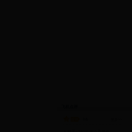
飞机点评
8条
更多>>
对于a380的评论及评价