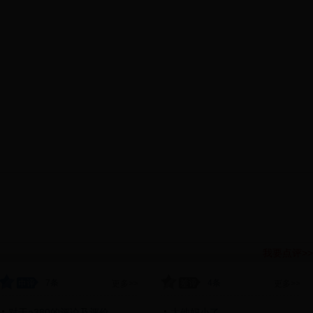
我要点评>>
7条
4条
更多>>
更多>>
对于a380的评论及评价
太他妈小了