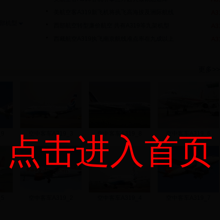
美航空客A319新飞机将执飞高海拔及洲际航线
A3
部机型
西部航空转型廉价航空 共有A319等九架机型
A3
西藏航空A319执飞南京航线准点率在九成以上
A3
更多>>
9
空中客车A319_3
空中客车A319_8
空中客车A319_6
点击进入首页
5
空中客车A319_2
空中客车A319_4
空中客车A319_7