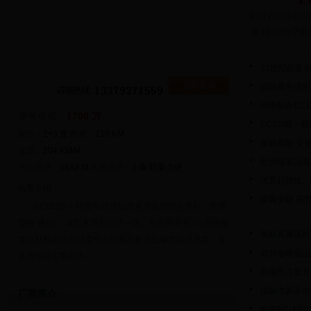
EC120直升机的
径:10.20米空
21世纪的多
立即咨询
国际最先进的
湖南航企EC
参考价格：
1700 万
EC120B：
座位：
2+3 座
航程：
710 KM
座舱宽敞 安全
速度：
204 KM/H
欧洲研发活塞
飞行高度：
5182 M
共有评论：
2 条
我要点评
优异起降性、
机型介绍：
旋翼安静 视
ECl20是一种面向21世纪的多用途轻型直升机，民用
型称“蜂鸟”。该型直升机设计一流。它采用带有3片高性能
西林凤腾通航
复合材料桨叶的球柔性主旋翼和新式低噪声涵道尾桨，安
四川省峨眉山
装有性能可靠的大.....
西南民兵直升
信阳市新县出
厂商简介
欧直EC-1