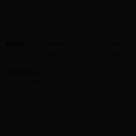
接下来要看：
EC120
参数配置
EC120
图片
EC120
报价
EC120
新闻
飞机咨询/订购
*飞机名称：
EC120
*你的姓名：
电子邮件
*联系电话：
OICQ号
*留言内容：