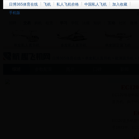
日博365体育在线
飞机
私人飞机价格
中国私人飞机
加入收藏
手机版
招聘
交易
购机
租赁
学习
学院
法规
知识
互动
社区
微博
单发私人直升机
多发私人直升机
单发固定翼飞机
日博365体育在线
>
单发私人直升机
>
欧洲直升机
>
综述
参数配置
图片
口碑
新闻
EC1
EC120将是
直升机。由于中
E
ECl20直升
于1993年。E
E