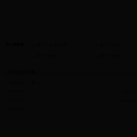
接下来要看：
直十一
参数配置
直十一
图片
直十一
报价
直十一
新闻
飞机咨询/订购
*飞机名称：
直十一
*你的姓名：
电子邮件
*联系电话：
OICQ号
*留言内容：