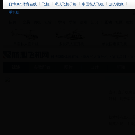
日博365体育在线
飞机
私人飞机价格
中国私人飞机
加入收藏
手机版
招聘
交易
购机
租赁
学习
学院
法规
知识
互动
社区
微博
单发私人直升机
多发私人直升机
单发固定翼飞机
日博365体育在线
>
单发私人直升机
>
哈飞昌河
>
直
综述
参数配置
图片
口碑
新闻
直-11直升机
研制，属于军民通
技术特点直-1
尾桨布局，主旋