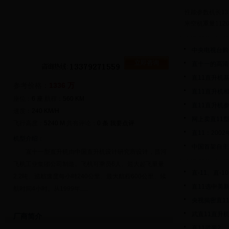
性能参数机长13.
米空机重量112
中央电视台购
立即咨询
直十一的高清
直11直升机
参考价格：
1336 万
直11直升机
座位：
6 座
航程：
560 KM
直11直升机
速度：
240 KM/H
网上卖直11
飞行高度：
5240 M
共有评论：
0 条
我要点评
直11：20
机型介绍：
中国首架自主
直十一型直升机由中国直升机设计研究所设计，昌河
飞机工业集团公司制造。飞机可乘员6人、最大起飞重量
直-11、直-
2.2吨、巡航速度每小时240公里、最大航程600公里、续
直11选中美新
航时间4小时。从1999年.....
央视揭密直1
武直11直升
厂商简介
直11武装2