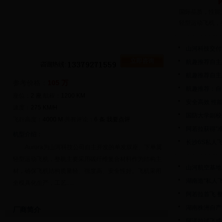
国际品质，性能
轻型运动飞机，
山河科技交付
立即咨询
航趣推荐自主
航趣推荐自主品
参考价格：
105 万
航趣推荐：自主
座位：
2 座
航程：
1200 KM
安全高效 性
速度：
275 KM/H
国防大学副校
飞行高度：
4000 M
共有评论：
6 条
我要点评
阿若拉获得“
机型介绍：
长沙6S私人飞
Aurora为山河科技公司自主开发的单发双座、下单翼
轻型运动飞机，整机主要采用碳纤维复合材料作为结构主
山河航空基地
材，确保飞机结构质量轻、强度高、安全性好。飞机采用
湖南造“私人
全模具化生产，工艺.....
阿若拉首飞 整
湖南株洲自产
厂商简介
阿诺拉试飞成